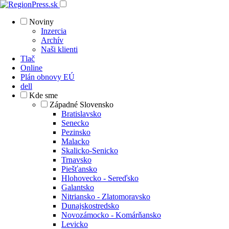
Noviny
Inzercia
Archív
Naši klienti
Tlač
Online
Plán obnovy EÚ
dell
Kde sme
Západné Slovensko
Bratislavsko
Senecko
Pezinsko
Malacko
Skalicko-Senicko
Trnavsko
Piešťansko
Hlohovecko - Sereďsko
Galantsko
Nitriansko - Zlatomoravsko
Dunajskostredsko
Novozámocko - Komárňansko
Levicko