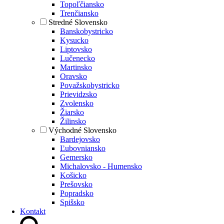
Topoľčiansko
Trenčiansko
Stredné Slovensko
Banskobystricko
Kysucko
Liptovsko
Lučenecko
Martinsko
Oravsko
Považskobystricko
Prievidzsko
Zvolensko
Žiarsko
Žilinsko
Východné Slovensko
Bardejovsko
Ľubovniansko
Gemersko
Michalovsko - Humensko
Košicko
Prešovsko
Popradsko
Spišsko
Kontakt