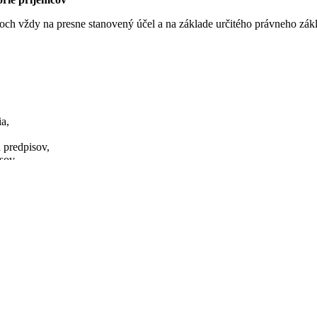
h vždy na presne stanovený účel a na základe určitého právneho zák
ia,
 predpisov,
sov,
v.
rebná na plnenie zákonnej povinnosti.
entisa 28, 917 01 Trnava, zapísaná v živnostenskom registri Okresnéh