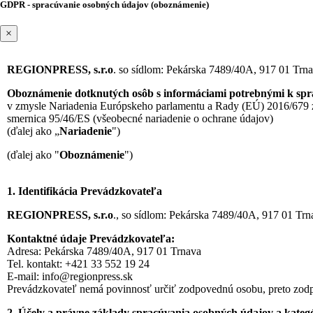
GDPR - spracúvanie osobných údajov (oboznámenie)
×
REGIONPRESS, s.r.o
. so sídlom: Pekárska 7489/40A, 917 01 Trn
Oboznámenie dotknutých osôb s informáciami potrebnými k sp
v zmysle Nariadenia Európskeho parlamentu a Rady (EÚ) 2016/679 z 
smernica 95/46/ES (všeobecné nariadenie o ochrane údajov)
(ďalej ako „
Nariadenie
")
(ďalej ako "
Oboznámenie
")
1. Identifikácia Prevádzkovateľa
REGIONPRESS, s.r.o
., so sídlom: Pekárska 7489/40A, 917 01 Trn
Kontaktné údaje Prevádzkovateľa:
Adresa: Pekárska 7489/40A, 917 01 Trnava
Tel. kontakt: +421 33 552 19 24
E-mail: info@regionpress.sk
Prevádzkovateľ nemá povinnosť určiť zodpovednú osobu, preto zodp
2. Účely a právne základy spracúvania osobných údajov a kateg