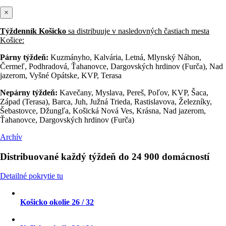
×
Týždenník Košicko
sa distribuuje v nasledovných častiach mesta
Košice:
Párny týždeň:
Kuzmányho, Kalvária, Letná, Mlynský Náhon,
Čermeľ, Podhradová, Ťahanovce, Dargovských hrdinov (Furča), Nad
jazerom, Vyšné Opátske, KVP, Terasa
Nepárny týždeň:
Kavečany, Myslava, Pereš, Poľov, KVP, Šaca,
Západ (Terasa), Barca, Juh, Južná Trieda, Rastislavova, Železníky,
Šebastovce, Džungľa, Košická Nová Ves, Krásna, Nad jazerom,
Ťahanovce, Dargovských hrdinov (Furča)
Archív
Distribuované každý týždeň do
24 900
domácností
Detailné pokrytie tu
Košicko okolie 26 / 32