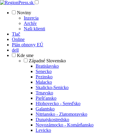
Noviny
Inzercia
Archív
Naši klienti
Tlač
Online
Plán obnovy EÚ
dell
Kde sme
Západné Slovensko
Bratislavsko
Senecko
Pezinsko
Malacko
Skalicko-Senicko
Trnavsko
Piešťansko
Hlohovecko - Sereďsko
Galantsko
Nitriansko - Zlatomoravsko
Dunajskostredsko
Novozámocko - Komárňansko
Levicko