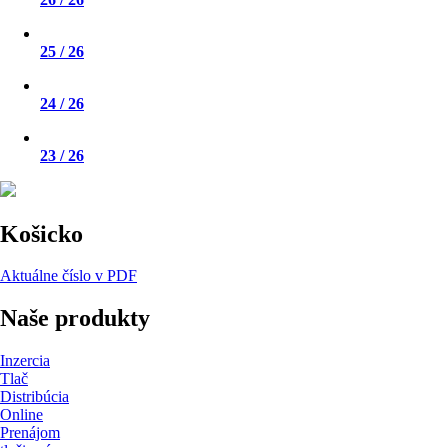
25 / 26
24 / 26
23 / 26
Košicko
Aktuálne číslo v PDF
Naše produkty
Inzercia
Tlač
Distribúcia
Online
Prenájom