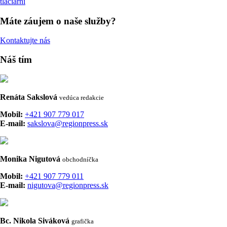
tlačiarní
Máte záujem o naše služby?
Kontaktujte nás
Náš tím
Renáta Sakslová
vedúca redakcie
Mobil:
+421 907 779 017
E-mail:
sakslova@regionpress.sk
Monika Nigutová
obchodníčka
Mobil:
+421 907 779 011
E-mail:
nigutova@regionpress.sk
Bc. Nikola Siváková
grafička