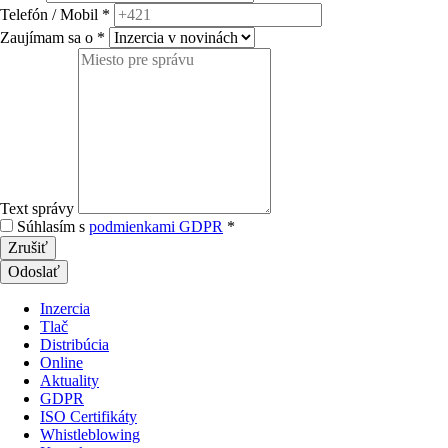
Telefón / Mobil
*
Zaujímam sa o
*
Text správy
Súhlasím s
podmienkami GDPR
*
Inzercia
Tlač
Distribúcia
Online
Aktuality
GDPR
ISO Certifikáty
Whistleblowing