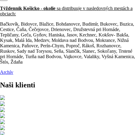
Týždenník Košicko - okolie
sa distribuuje v nasledovných mestách a
obciach:
Bačkovík, Bidovce, Blažice, Bohdanovce, Budimír, Bukovec, Buzica,
Cestice, Čaňa, Čečejovce, Drienovec, Družstevná pri Hornáde,
Tepličany, Geča, Gyňov, Haniska, Jasov, Kechnec, Kokšov- Bakša,
Kysak, Malá Ida, Medzev, Moldava nad Bodvou, Mokrance, Nižná
Kamenica, Paňovce, Perín-Chym, Poproč, Rákoš, Rozhanovce,
Ruskov, Sady nad Torysou, Seňa, Slančík, Slanec, Sokoľany, Trstené
pri Hornáde, Turňa nad Bodvou, Vajkovce, Valaliky, Vyšná Kamenica,
Štós, Ždaňa
Archív
Naši klienti