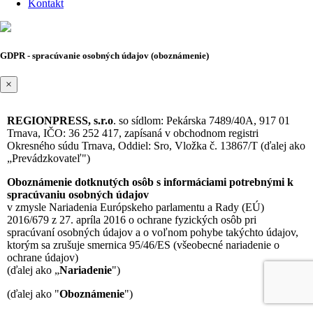
Kontakt
GDPR - spracúvanie osobných údajov (oboznámenie)
×
REGIONPRESS, s.r.o
. so sídlom: Pekárska 7489/40A, 917 01
Trnava, IČO: 36 252 417, zapísaná v obchodnom registri
Okresného súdu Trnava, Oddiel: Sro, Vložka č. 13867/T (ďalej ako
„Prevádzkovateľ")
Oboznámenie dotknutých osôb s informáciami potrebnými k
spracúvaniu osobných údajov
v zmysle Nariadenia Európskeho parlamentu a Rady (EÚ)
2016/679 z 27. apríla 2016 o ochrane fyzických osôb pri
spracúvaní osobných údajov a o voľnom pohybe takýchto údajov,
ktorým sa zrušuje smernica 95/46/ES (všeobecné nariadenie o
ochrane údajov)
(ďalej ako „
Nariadenie
")
(ďalej ako "
Oboznámenie
")