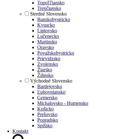
Topoľčiansko
Trenčiansko
Stredné Slovensko
Banskobystricko
Kysucko
Liptovsko
Lučenecko
Martinsko
Oravsko
Považskobystricko
Prievidzsko
Zvolensko
Žiarsko
Žilinsko
Východné Slovensko
Bardejovsko
Ľubovniansko
Gemersko
Michalovsko - Humensko
Košicko
Prešovsko
Popradsko
Spišsko
Kontakt