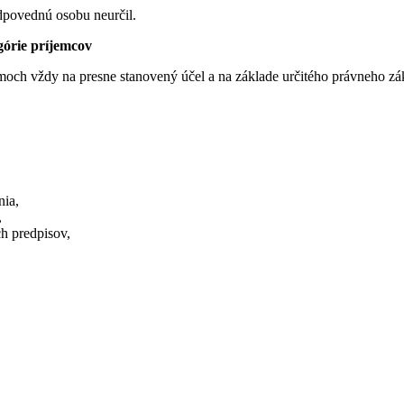
dpovednú osobu neurčil.
górie príjemcov
och vždy na presne stanovený účel a na základe určitého právneho zá
nia,
,
ch predpisov,
isov,
ov.
trebná na plnenie zákonnej povinnosti.