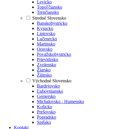
Levicko
Topoľčiansko
Trenčiansko
Stredné Slovensko
Banskobystricko
Kysucko
Liptovsko
Lučenecko
Martinsko
Oravsko
Považskobystricko
Prievidzsko
Zvolensko
Žiarsko
Žilinsko
Východné Slovensko
Bardejovsko
Ľubovniansko
Gemersko
Michalovsko - Humensko
Košicko
Prešovsko
Popradsko
Spišsko
Kontakt