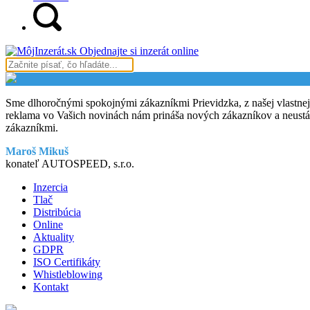
Objednajte si inzerát online
Sme dlhoročnými spokojnými zákazníkmi Prievidzka, z našej vlastnej
reklama vo Vašich novinách nám prináša nových zákazníkov a neustál
zákazníkmi.
Maroš Mikuš
konateľ AUTOSPEED, s.r.o.
Inzercia
Tlač
Distribúcia
Online
Aktuality
GDPR
ISO Certifikáty
Whistleblowing
Kontakt