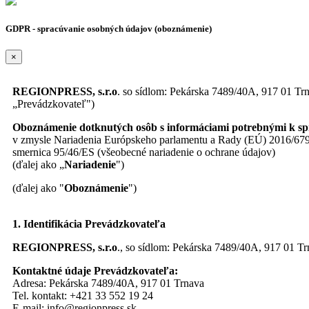
GDPR - spracúvanie osobných údajov (oboznámenie)
×
REGIONPRESS, s.r.o
. so sídlom: Pekárska 7489/40A, 917 01 Tr
„Prevádzkovateľ")
Oboznámenie dotknutých osôb s informáciami potrebnými k s
v zmysle Nariadenia Európskeho parlamentu a Rady (EÚ) 2016/679 z
smernica 95/46/ES (všeobecné nariadenie o ochrane údajov)
(ďalej ako „
Nariadenie
")
(ďalej ako "
Oboznámenie
")
1. Identifikácia Prevádzkovateľa
REGIONPRESS, s.r.o
., so sídlom: Pekárska 7489/40A, 917 01 T
Kontaktné údaje Prevádzkovateľa:
Adresa: Pekárska 7489/40A, 917 01 Trnava
Tel. kontakt: +421 33 552 19 24
E-mail: info@regionpress.sk