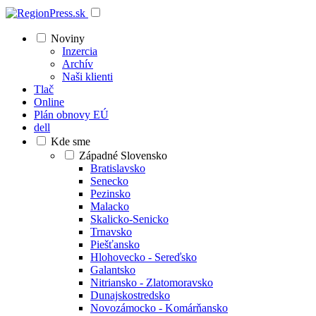
Noviny
Inzercia
Archív
Naši klienti
Tlač
Online
Plán obnovy EÚ
dell
Kde sme
Západné Slovensko
Bratislavsko
Senecko
Pezinsko
Malacko
Skalicko-Senicko
Trnavsko
Piešťansko
Hlohovecko - Sereďsko
Galantsko
Nitriansko - Zlatomoravsko
Dunajskostredsko
Novozámocko - Komárňansko