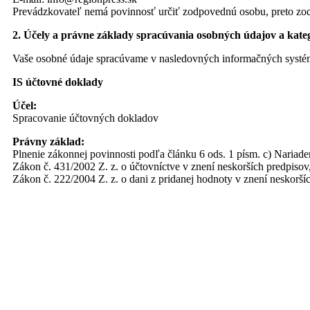
Prevádzkovateľ nemá povinnosť určiť zodpovednú osobu, preto zo
2. Účely a právne základy spracúvania osobných údajov a kate
Vaše osobné údaje spracúvame v nasledovných informačných systém
IS účtovné doklady
Účel:
Spracovanie účtovných dokladov
Právny základ:
Plnenie zákonnej povinnosti podľa článku 6 ods. 1 písm. c) Nariade
Zákon č. 431/2002 Z. z. o účtovníctve v znení neskorších predpisov
Zákon č. 222/2004 Z. z. o dani z pridanej hodnoty v znení neskorší
Zákon č. 40/1964 Zb. Občiansky zákonník v znení neskorších predp
Zákon č. 311/2001 Z. z. Zákonník práce v znení neskorších predpis
Požiadavky:
Poskytovanie osobných údajov je zákonnou požiadavkou, ktorá je po
Príjemcovia:
Sociálna poisťovňa,
Zdravotné poisťovne,
Daňový úrad,