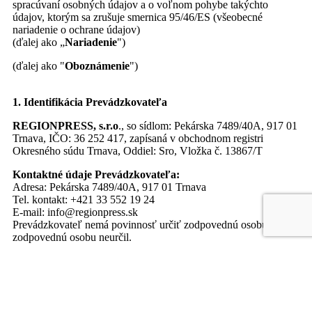
spracúvaní osobných údajov a o voľnom pohybe takýchto
údajov, ktorým sa zrušuje smernica 95/46/ES (všeobecné
nariadenie o ochrane údajov)
(ďalej ako „
Nariadenie
")
(ďalej ako "
Oboznámenie
")
1. Identifikácia Prevádzkovateľa
REGIONPRESS, s.r.o
., so sídlom: Pekárska 7489/40A, 917 01
Trnava, IČO: 36 252 417, zapísaná v obchodnom registri
Okresného súdu Trnava, Oddiel: Sro, Vložka č. 13867/T
Kontaktné údaje Prevádzkovateľa:
Adresa: Pekárska 7489/40A, 917 01 Trnava
Tel. kontakt: +421 33 552 19 24
E-mail: info@regionpress.sk
Prevádzkovateľ nemá povinnosť určiť zodpovednú osobu, preto
zodpovednú osobu neurčil.
2. Účely a právne základy spracúvania osobných údajov a
kategórie príjemcov
Vaše osobné údaje spracúvame v nasledovných informačných
systémoch vždy na presne stanovený účel a na základe určitého