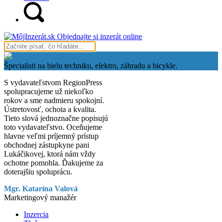
Objednajte si inzerát online
Špecialisti na bielu techniku, elektro, záhradu a bicykle.
S vydavateľstvom RegionPress
spolupracujeme už niekoľko
rokov a sme nadmieru spokojní.
Ústretovosť, ochota a kvalita.
Tieto slová jednoznačne popisujú
toto vydavateľstvo. Oceňujeme
hlavne veľmi príjemný prístup
obchodnej zástupkyne pani
Lukáčikovej, ktorá nám vždy
ochotne pomohla. Ďakujeme za
doterajšiu spoluprácu.
Mgr. Katarína Valová
Marketingový manažér
Inzercia