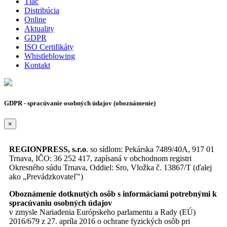
Tlač
Distribúcia
Online
Aktuality
GDPR
ISO Certifikáty
Whistleblowing
Kontakt
GDPR - spracúvanie osobných údajov (oboznámenie)
×
REGIONPRESS, s.r.o
. so sídlom: Pekárska 7489/40A, 917 01
Trnava, IČO: 36 252 417, zapísaná v obchodnom registri
Okresného súdu Trnava, Oddiel: Sro, Vložka č. 13867/T (ďalej
ako „Prevádzkovateľ")
Oboznámenie dotknutých osôb s informáciami potrebnými k
spracúvaniu osobných údajov
v zmysle Nariadenia Európskeho parlamentu a Rady (EÚ)
2016/679 z 27. apríla 2016 o ochrane fyzických osôb pri