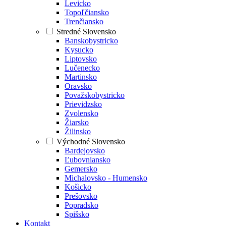
Levicko
Topoľčiansko
Trenčiansko
Stredné Slovensko
Banskobystricko
Kysucko
Liptovsko
Lučenecko
Martinsko
Oravsko
Považskobystricko
Prievidzsko
Zvolensko
Žiarsko
Žilinsko
Východné Slovensko
Bardejovsko
Ľubovniansko
Gemersko
Michalovsko - Humensko
Košicko
Prešovsko
Popradsko
Spišsko
Kontakt