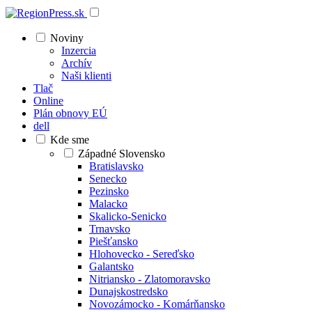
Noviny
Inzercia
Archív
Naši klienti
Tlač
Online
Plán obnovy EÚ
dell
Kde sme
Západné Slovensko
Bratislavsko
Senecko
Pezinsko
Malacko
Skalicko-Senicko
Trnavsko
Piešťansko
Hlohovecko - Sereďsko
Galantsko
Nitriansko - Zlatomoravsko
Dunajskostredsko
Novozámocko - Komárňansko