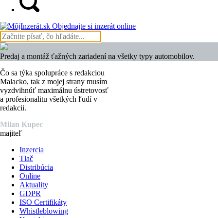
Objednajte si inzerát online
Predaj a montáž ťažných zariadení na všetky typy automobilov.
Čo sa týka spolupráce s redakciou
Malacko, tak z mojej strany musím
vyzdvihnúť maximálnu ústretovosť
a profesionalitu všetkých ľudí v
redakcii.
Milan Kupec
majiteľ
Inzercia
Tlač
Distribúcia
Online
Aktuality
GDPR
ISO Certifikáty
Whistleblowing