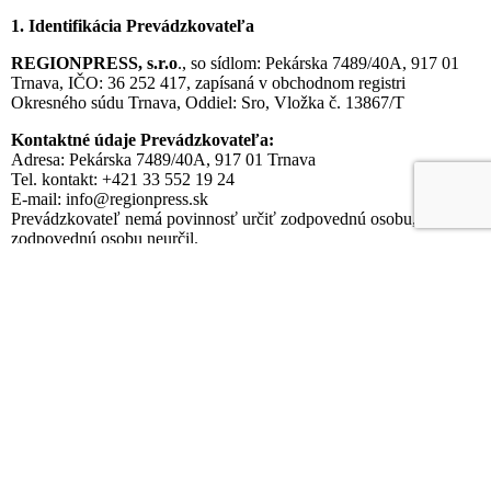
1. Identifikácia Prevádzkovateľa
REGIONPRESS, s.r.o
., so sídlom: Pekárska 7489/40A, 917 01
Trnava, IČO: 36 252 417, zapísaná v obchodnom registri
Okresného súdu Trnava, Oddiel: Sro, Vložka č. 13867/T
Kontaktné údaje Prevádzkovateľa:
Adresa: Pekárska 7489/40A, 917 01 Trnava
Tel. kontakt: +421 33 552 19 24
E-mail: info@regionpress.sk
Prevádzkovateľ nemá povinnosť určiť zodpovednú osobu, preto
zodpovednú osobu neurčil.
2. Účely a právne základy spracúvania osobných údajov a
kategórie príjemcov
Vaše osobné údaje spracúvame v nasledovných informačných
systémoch vždy na presne stanovený účel a na základe určitého
právneho základu.
IS účtovné doklady
Účel:
Spracovanie účtovných dokladov