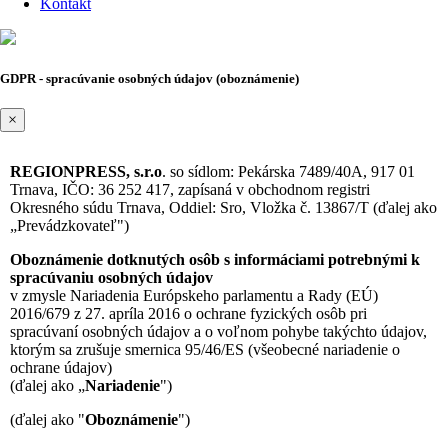
Kontakt
GDPR - spracúvanie osobných údajov (oboznámenie)
×
REGIONPRESS, s.r.o
. so sídlom: Pekárska 7489/40A, 917 01
Trnava, IČO: 36 252 417, zapísaná v obchodnom registri
Okresného súdu Trnava, Oddiel: Sro, Vložka č. 13867/T (ďalej ako
„Prevádzkovateľ")
Oboznámenie dotknutých osôb s informáciami potrebnými k
spracúvaniu osobných údajov
v zmysle Nariadenia Európskeho parlamentu a Rady (EÚ)
2016/679 z 27. apríla 2016 o ochrane fyzických osôb pri
spracúvaní osobných údajov a o voľnom pohybe takýchto údajov,
ktorým sa zrušuje smernica 95/46/ES (všeobecné nariadenie o
ochrane údajov)
(ďalej ako „
Nariadenie
")
(ďalej ako "
Oboznámenie
")