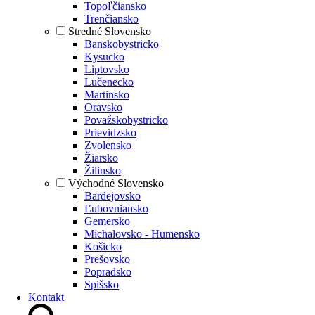
Topoľčiansko
Trenčiansko
Stredné Slovensko
Banskobystricko
Kysucko
Liptovsko
Lučenecko
Martinsko
Oravsko
Považskobystricko
Prievidzsko
Zvolensko
Žiarsko
Žilinsko
Východné Slovensko
Bardejovsko
Ľubovniansko
Gemersko
Michalovsko - Humensko
Košicko
Prešovsko
Popradsko
Spišsko
Kontakt