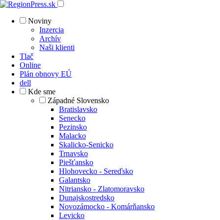
Noviny
Inzercia
Archív
Naši klienti
Tlač
Online
Plán obnovy EÚ
dell
Kde sme
Západné Slovensko
Bratislavsko
Senecko
Pezinsko
Malacko
Skalicko-Senicko
Trnavsko
Piešťansko
Hlohovecko - Sereďsko
Galantsko
Nitriansko - Zlatomoravsko
Dunajskostredsko
Novozámocko - Komárňansko
Levicko