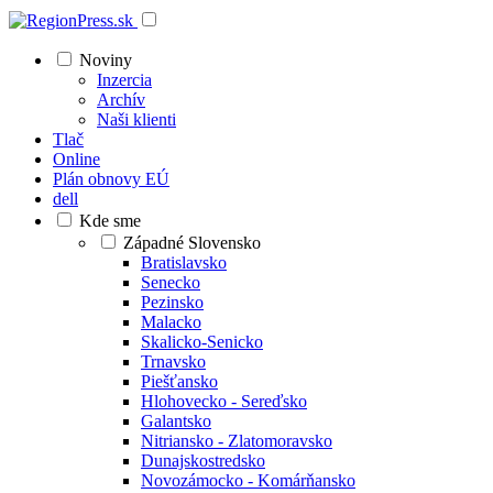
Noviny
Inzercia
Archív
Naši klienti
Tlač
Online
Plán obnovy EÚ
dell
Kde sme
Západné Slovensko
Bratislavsko
Senecko
Pezinsko
Malacko
Skalicko-Senicko
Trnavsko
Piešťansko
Hlohovecko - Sereďsko
Galantsko
Nitriansko - Zlatomoravsko
Dunajskostredsko
Novozámocko - Komárňansko