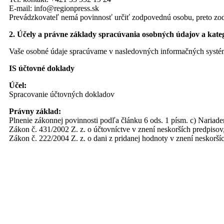
E-mail: info@regionpress.sk
Prevádzkovateľ nemá povinnosť určiť zodpovednú osobu, preto zo
2. Účely a právne základy spracúvania osobných údajov a kate
Vaše osobné údaje spracúvame v nasledovných informačných systém
IS účtovné doklady
Účel:
Spracovanie účtovných dokladov
Právny základ:
Plnenie zákonnej povinnosti podľa článku 6 ods. 1 písm. c) Nariade
Zákon č. 431/2002 Z. z. o účtovníctve v znení neskorších predpisov
Zákon č. 222/2004 Z. z. o dani z pridanej hodnoty v znení neskorší
Zákon č. 40/1964 Zb. Občiansky zákonník v znení neskorších predp
Zákon č. 311/2001 Z. z. Zákonník práce v znení neskorších predpis
Požiadavky:
Poskytovanie osobných údajov je zákonnou požiadavkou, ktorá je po
Príjemcovia:
Sociálna poisťovňa,
Zdravotné poisťovne,