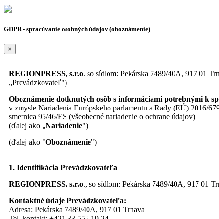
GDPR - spracúvanie osobných údajov (oboznámenie)
×
REGIONPRESS, s.r.o
. so sídlom: Pekárska 7489/40A, 917 01 Tr
„Prevádzkovateľ")
Oboznámenie dotknutých osôb s informáciami potrebnými k s
v zmysle Nariadenia Európskeho parlamentu a Rady (EÚ) 2016/679 z
smernica 95/46/ES (všeobecné nariadenie o ochrane údajov)
(ďalej ako „
Nariadenie
")
(ďalej ako "
Oboznámenie
")
1. Identifikácia Prevádzkovateľa
REGIONPRESS, s.r.o
., so sídlom: Pekárska 7489/40A, 917 01 T
Kontaktné údaje Prevádzkovateľa:
Adresa: Pekárska 7489/40A, 917 01 Trnava
Tel. kontakt: +421 33 552 19 24