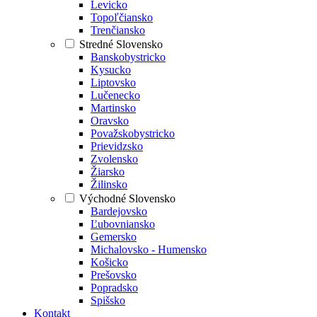
Levicko
Topoľčiansko
Trenčiansko
Stredné Slovensko
Banskobystricko
Kysucko
Liptovsko
Lučenecko
Martinsko
Oravsko
Považskobystricko
Prievidzsko
Zvolensko
Žiarsko
Žilinsko
Východné Slovensko
Bardejovsko
Ľubovniansko
Gemersko
Michalovsko - Humensko
Košicko
Prešovsko
Popradsko
Spišsko
Kontakt