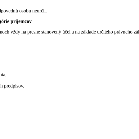
dpovednú osobu neurčil.
górie príjemcov
och vždy na presne stanovený účel a na základe určitého právneho zá
nia,
,
ch predpisov,
isov,
ov.
trebná na plnenie zákonnej povinnosti.