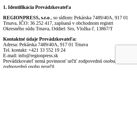
1. Identifikácia Prevádzkovateľa
REGIONPRESS, s.r.o
., so sídlom: Pekárska 7489/40A, 917 01
Trnava, IČO: 36 252 417, zapísaná v obchodnom registri
Okresného súdu Trnava, Oddiel: Sro, Vložka č. 13867/T
Kontaktné údaje Prevádzkovateľa:
Adresa: Pekárska 7489/40A, 917 01 Trnava
Tel. kontakt: +421 33 552 19 24
E-mail: info@regionpress.sk
Prevádzkovateľ nemá povinnosť určiť zodpovednú osobu, preto
zodpovednú osobu neurčil.
2. Účely a právne základy spracúvania osobných údajov a
kategórie príjemcov
Vaše osobné údaje spracúvame v nasledovných informačných
systémoch vždy na presne stanovený účel a na základe určitého
právneho základu.
IS účtovné doklady
Účel:
Spracovanie účtovných dokladov