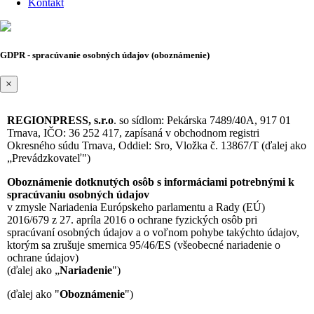
Kontakt
GDPR - spracúvanie osobných údajov (oboznámenie)
×
REGIONPRESS, s.r.o
. so sídlom: Pekárska 7489/40A, 917 01
Trnava, IČO: 36 252 417, zapísaná v obchodnom registri
Okresného súdu Trnava, Oddiel: Sro, Vložka č. 13867/T (ďalej ako
„Prevádzkovateľ")
Oboznámenie dotknutých osôb s informáciami potrebnými k
spracúvaniu osobných údajov
v zmysle Nariadenia Európskeho parlamentu a Rady (EÚ)
2016/679 z 27. apríla 2016 o ochrane fyzických osôb pri
spracúvaní osobných údajov a o voľnom pohybe takýchto údajov,
ktorým sa zrušuje smernica 95/46/ES (všeobecné nariadenie o
ochrane údajov)
(ďalej ako „
Nariadenie
")
(ďalej ako "
Oboznámenie
")