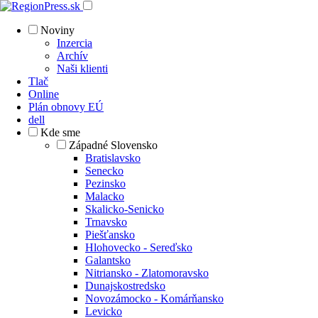
Noviny
Inzercia
Archív
Naši klienti
Tlač
Online
Plán obnovy EÚ
dell
Kde sme
Západné Slovensko
Bratislavsko
Senecko
Pezinsko
Malacko
Skalicko-Senicko
Trnavsko
Piešťansko
Hlohovecko - Sereďsko
Galantsko
Nitriansko - Zlatomoravsko
Dunajskostredsko
Novozámocko - Komárňansko
Levicko