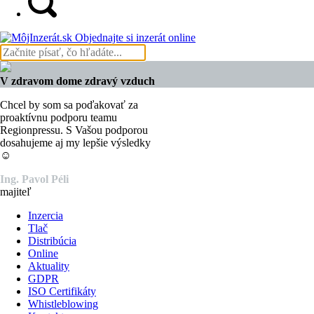
Objednajte si inzerát online
V zdravom dome zdravý vzduch
Chcel by som sa poďakovať za
proaktívnu podporu teamu
Regionpressu. S Vašou podporou
dosahujeme aj my lepšie výsledky
☺️
Ing. Pavol Péli
majiteľ
Inzercia
Tlač
Distribúcia
Online
Aktuality
GDPR
ISO Certifikáty
Whistleblowing