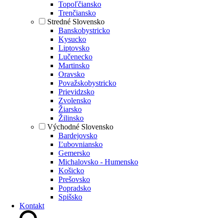
Topoľčiansko
Trenčiansko
Stredné Slovensko
Banskobystricko
Kysucko
Liptovsko
Lučenecko
Martinsko
Oravsko
Považskobystricko
Prievidzsko
Zvolensko
Žiarsko
Žilinsko
Východné Slovensko
Bardejovsko
Ľubovniansko
Gemersko
Michalovsko - Humensko
Košicko
Prešovsko
Popradsko
Spišsko
Kontakt