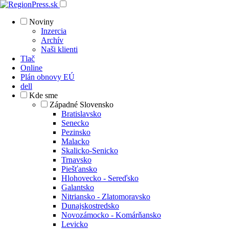
Noviny
Inzercia
Archív
Naši klienti
Tlač
Online
Plán obnovy EÚ
dell
Kde sme
Západné Slovensko
Bratislavsko
Senecko
Pezinsko
Malacko
Skalicko-Senicko
Trnavsko
Piešťansko
Hlohovecko - Sereďsko
Galantsko
Nitriansko - Zlatomoravsko
Dunajskostredsko
Novozámocko - Komárňansko
Levicko