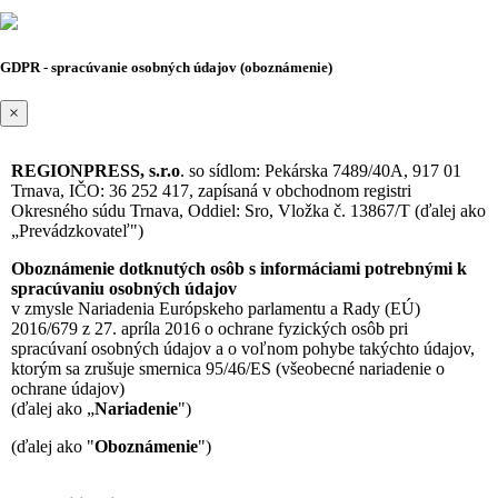
GDPR - spracúvanie osobných údajov (oboznámenie)
×
REGIONPRESS, s.r.o
. so sídlom: Pekárska 7489/40A, 917 01
Trnava, IČO: 36 252 417, zapísaná v obchodnom registri
Okresného súdu Trnava, Oddiel: Sro, Vložka č. 13867/T (ďalej ako
„Prevádzkovateľ")
Oboznámenie dotknutých osôb s informáciami potrebnými k
spracúvaniu osobných údajov
v zmysle Nariadenia Európskeho parlamentu a Rady (EÚ)
2016/679 z 27. apríla 2016 o ochrane fyzických osôb pri
spracúvaní osobných údajov a o voľnom pohybe takýchto údajov,
ktorým sa zrušuje smernica 95/46/ES (všeobecné nariadenie o
ochrane údajov)
(ďalej ako „
Nariadenie
")
(ďalej ako "
Oboznámenie
")