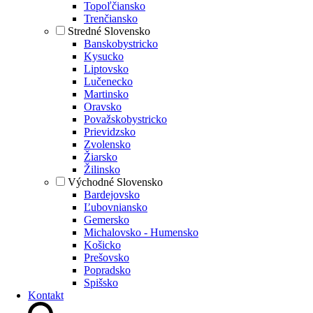
Topoľčiansko
Trenčiansko
Stredné Slovensko
Banskobystricko
Kysucko
Liptovsko
Lučenecko
Martinsko
Oravsko
Považskobystricko
Prievidzsko
Zvolensko
Žiarsko
Žilinsko
Východné Slovensko
Bardejovsko
Ľubovniansko
Gemersko
Michalovsko - Humensko
Košicko
Prešovsko
Popradsko
Spišsko
Kontakt