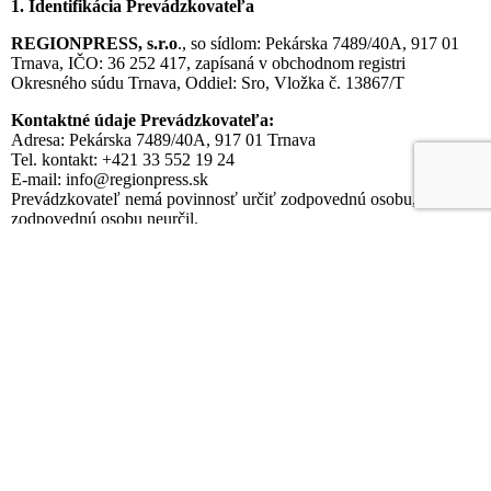
1. Identifikácia Prevádzkovateľa
REGIONPRESS, s.r.o
., so sídlom: Pekárska 7489/40A, 917 01
Trnava, IČO: 36 252 417, zapísaná v obchodnom registri
Okresného súdu Trnava, Oddiel: Sro, Vložka č. 13867/T
Kontaktné údaje Prevádzkovateľa:
Adresa: Pekárska 7489/40A, 917 01 Trnava
Tel. kontakt: +421 33 552 19 24
E-mail: info@regionpress.sk
Prevádzkovateľ nemá povinnosť určiť zodpovednú osobu, preto
zodpovednú osobu neurčil.
2. Účely a právne základy spracúvania osobných údajov a
kategórie príjemcov
Vaše osobné údaje spracúvame v nasledovných informačných
systémoch vždy na presne stanovený účel a na základe určitého
právneho základu.
IS účtovné doklady
Účel:
Spracovanie účtovných dokladov
Právny základ: