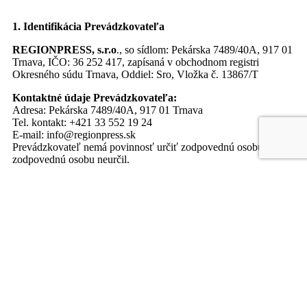
1. Identifikácia Prevádzkovateľa
REGIONPRESS, s.r.o
., so sídlom: Pekárska 7489/40A, 917 01
Trnava, IČO: 36 252 417, zapísaná v obchodnom registri
Okresného súdu Trnava, Oddiel: Sro, Vložka č. 13867/T
Kontaktné údaje Prevádzkovateľa:
Adresa: Pekárska 7489/40A, 917 01 Trnava
Tel. kontakt: +421 33 552 19 24
E-mail: info@regionpress.sk
Prevádzkovateľ nemá povinnosť určiť zodpovednú osobu, preto
zodpovednú osobu neurčil.
2. Účely a právne základy spracúvania osobných údajov a
kategórie príjemcov
Vaše osobné údaje spracúvame v nasledovných informačných
systémoch vždy na presne stanovený účel a na základe určitého
právneho základu.
IS účtovné doklady
Účel:
Spracovanie účtovných dokladov