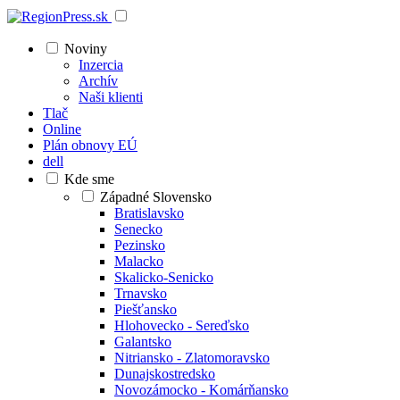
Noviny
Inzercia
Archív
Naši klienti
Tlač
Online
Plán obnovy EÚ
dell
Kde sme
Západné Slovensko
Bratislavsko
Senecko
Pezinsko
Malacko
Skalicko-Senicko
Trnavsko
Piešťansko
Hlohovecko - Sereďsko
Galantsko
Nitriansko - Zlatomoravsko
Dunajskostredsko
Novozámocko - Komárňansko