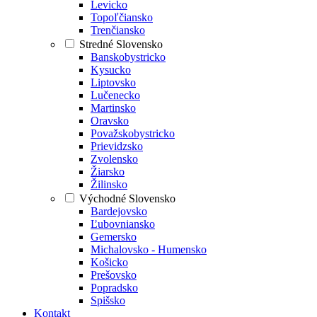
Levicko
Topoľčiansko
Trenčiansko
Stredné Slovensko
Banskobystricko
Kysucko
Liptovsko
Lučenecko
Martinsko
Oravsko
Považskobystricko
Prievidzsko
Zvolensko
Žiarsko
Žilinsko
Východné Slovensko
Bardejovsko
Ľubovniansko
Gemersko
Michalovsko - Humensko
Košicko
Prešovsko
Popradsko
Spišsko
Kontakt