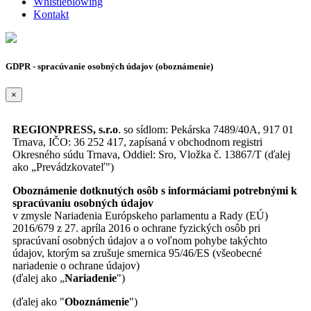
Whistleblowing
Kontakt
GDPR - spracúvanie osobných údajov (oboznámenie)
×
REGIONPRESS, s.r.o
. so sídlom: Pekárska 7489/40A, 917 01
Trnava, IČO: 36 252 417, zapísaná v obchodnom registri
Okresného súdu Trnava, Oddiel: Sro, Vložka č. 13867/T (ďalej
ako „Prevádzkovateľ")
Oboznámenie dotknutých osôb s informáciami potrebnými k
spracúvaniu osobných údajov
v zmysle Nariadenia Európskeho parlamentu a Rady (EÚ)
2016/679 z 27. apríla 2016 o ochrane fyzických osôb pri
spracúvaní osobných údajov a o voľnom pohybe takýchto
údajov, ktorým sa zrušuje smernica 95/46/ES (všeobecné
nariadenie o ochrane údajov)
(ďalej ako „
Nariadenie
")
(ďalej ako "
Oboznámenie
")